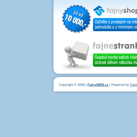
Copyright © 2008 |
FajnyWEB.cz
| Powered by
Faj