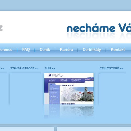
ference
FAQ
Ceník
Kariéra
Certifikáty
Kontakt
.cz
STAVBA-STROJE.cz
SUIP.cz
CELLYSTORE.cz