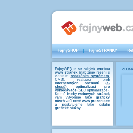
FajnySHOP
FajneSTRANKY
Re
FajnyWEB.cz se zabývá
tvorbou
CLUB-K
www stránek
(nabízíme řešení s
vlastním
redakčním systémem
,
CMS), realizací profi
internetových obchodů (
e-
shopů
)
,
optimalizací pro
vyhledávače
(SEO optimalizace).
Kromě tvorby
webových stránek
vám vytvoříme také
grafický
návrh
vaší nové
www prezentace
a poskytujeme také ostatní
grafické služby
.