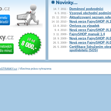
Doménoví podvodníci
14. 7. 2011
-
Vzorové obchodní podmín
6. 5. 2011
-
Aktualizovaný seznam refe
15. 11. 2010
-
Nová verze FajnySHOP (4.1
14. 10. 2010
-
Omluva za výpadek
13. 8. 2010
-
Nová verze FajnySHOP (4.1
9. 4. 2010
-
FajnySHOP manuál 1.4
3. 11. 2009
-
Nová verze FajnySHOP (4.0
18. 9. 2009
-
Nová verze FajnySHOP (4.0
26. 5. 2009
-
Certifikace Sdružením obr
26. 5. 2009
-
spotřebitelů (SOS)
neSTRANKY.cz
| Všechna práva vyhrazena