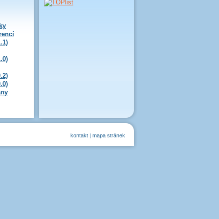
ky
rencí
.1)
.0)
.2)
.0)
any
kontakt
|
mapa stránek