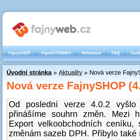
FajnySHOP
FajneSTRANKY
Reference
FAQ
Cení
Úvodní stránka
»
Aktuality
» Nová verze Fajny
Nová verze FajnySHOP (4.
Od poslední verze 4.0.2 vyšlo 
přinášíme souhrn změn. Mezi hl
Export velkoobchodních ceníku,
změnám sazeb DPH. Přibylo také n