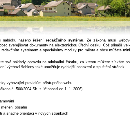
u nabídku našeho řešení
redakčního systému
. Ze zákona musí webové
bec zveřejňovat dokumenty na elektronickou úřední desku. Což přináší vel
ím redakčním systémem a speciálnímy moduly pro města a obce můžete mini
ete své náklady opravdu na minimální částku, za kteoru můžete získáte po
ení výchozí šablony také umožňuje rychlejší nasazení a spuštění stránek.
ánky vyhovující pravidlům přístupného webu
zákona č. 500/2004 Sb. s účinností od 1. 1. 2006)
gramování
 k měnění obsahu
ti a snadné orientaci v nových stránkách