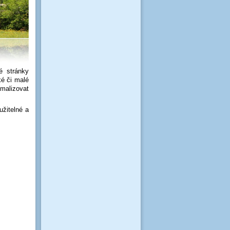
 stránky
ké či malé
malizovat
užitelné a