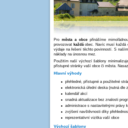
Pro
města a obce
přinášíme mimořádno
provozovat
každá
obec. Navíc musí každá o
výdaje na řešení těchto povinností. S naš
náklady na únosnou mez.
Použitím naší výchozí šablony minimalizuj
přístupné stránky vaší obce či města. Nasaz
Hlavní výhody
přehledné, přístupné a použitelné str
elektronická úřední deska (nutná dle 
kalendář akcí
snadná aktualizace bez znalosti pro
administrace s nastavitelnými právy
zvýšení navštěvnosti díky přehlednos
reprezentativní vizitka vaší obce
Výchozí šablony