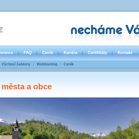
ference
FAQ
Ceník
Kariéra
Certifikáty
Kontakt
Výchozí šablony
Webhosting
Ceník
 města a obce