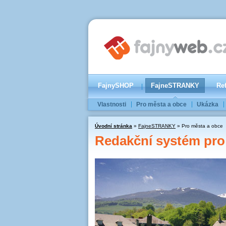
FajnySHOP
FajneSTRANKY
Re
Vlastnosti
Pro města a obce
Ukázka
Úvodní stránka
»
FajneSTRANKY
» Pro města a obce
Redakční systém pro