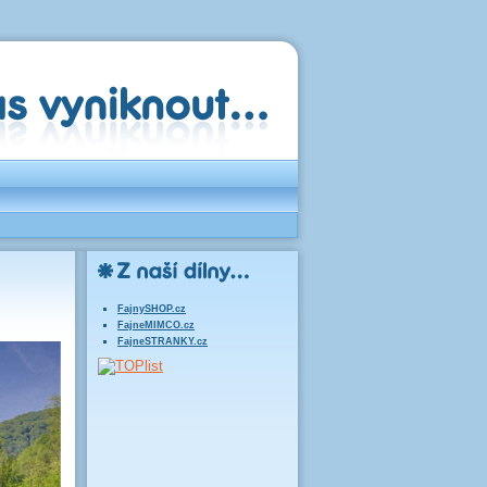
FajnySHOP.cz
FajneMIMCO.cz
FajneSTRANKY.cz